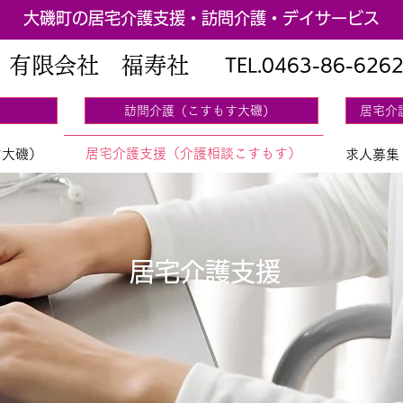
大磯町の居宅介護支援・訪問介護・デイサービス
有限会社 福寿社
TEL.
0463-86-626
）
訪問介護（こすもす大磯）
居宅介
居宅介護支援（介護相談こすもす）
す大磯）
求人募集
居宅介護支援