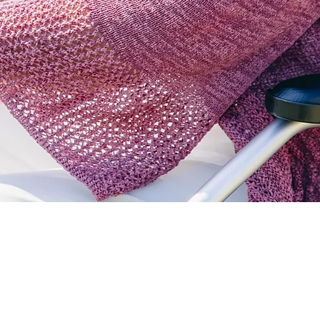
サービス（福寿荘）
介護（こすもす大磯）
介護支援（介護相談こすもす）
募集