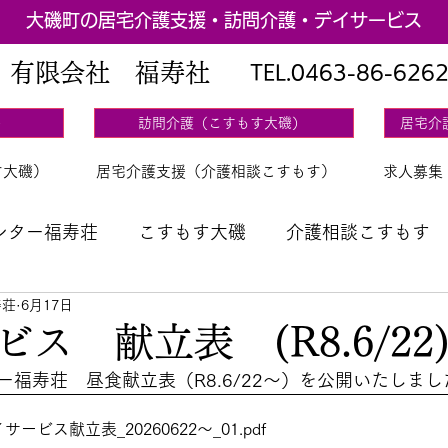
大磯町の居宅介護支援・訪問介護・デイサービス
有限会社 福寿社
TEL.
0463-86-626
）
訪問介護（こすもす大磯）
居宅介
す大磯）
居宅介護支援（介護相談こすもす）
求人募集
ンター福寿荘
こすもす大磯
介護相談こすもす
寿荘
6月17日
立表
ス 献立表 (R8.6/22
福寿荘　昼食献立表（R8.6/22～）を公開いたしまし
ービス献立表_20260622～_01
.pdf