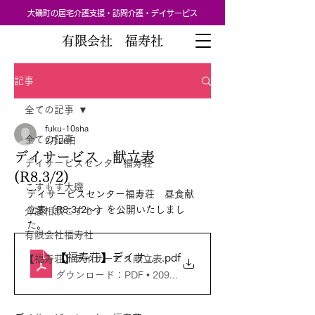
大磯町の居宅介護支援・訪問介護・デイサービス
有限会社 福寿社
記事
全ての記事
fuku-10sha
全ての記事
2月26日
デイサービス 献立表
デイサービスセンター福寿荘
(R8.3/2)
こすもす大磯
デイサービスセンター福寿荘　昼食献
立表（R8.3/2～）を公開いたしまし
介護相談こすもす
た。
有限会社福寿社
【福寿荘】デイサービス献立表_20260302～_01
.pdf
【福寿荘】デイサービス献立表
ダウンロード：PDF • 209KB