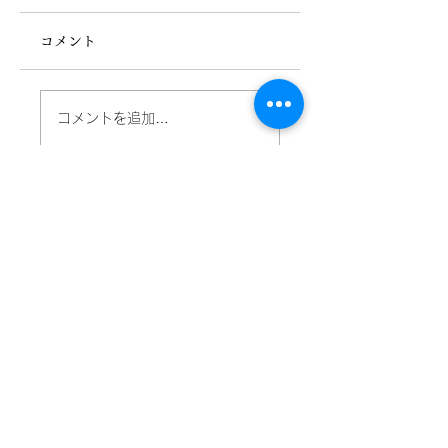
コメント
デイサービス 献立
デイサービス 献
コメントを追加…
表 (R8.5/28)
表 (R8.5/11)
ご相談・お問い合わせ
TEL.
0463-86-6262
受付：月曜日～金曜日／9:00～18:00
メールでお問い合わせ
有限会社 福寿社