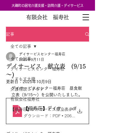
大磯町の居宅介護支援・訪問介護・デイサービス
有限会社 福寿社
記事
全ての記事
デイサービスセンター福寿荘
全ての記事
2025年9月11日
デイサービス 献立表 (9/15
デイサービスセンター福寿荘
～)
こすもす大磯
更新日：
2025年10月9日
デイサービスセンター福寿荘　昼食献
介護相談こすもす
立表（9/15～）を公開いたしました。
有限会社福寿社
【福寿荘】デイサービス献立表_20250915～
.pdf
【福寿荘】デイサービス献立表
ダウンロード：PDF • 206KB