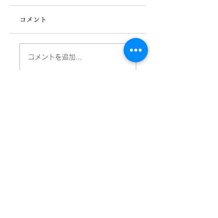
コメント
デイサービス 献立
デイサービス 献
コメントを追加…
表 (R8.5/28)
表 (R8.5/11)
ご相談・お問い合わせ
TEL.
0463-86-6262
受付：月曜日～金曜日／9:00～18:00
メールでお問い合わせ
有限会社 福寿社