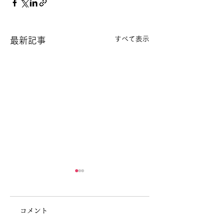
すべて表示
最新記事
コメント