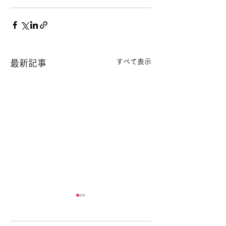
すべて表示
最新記事