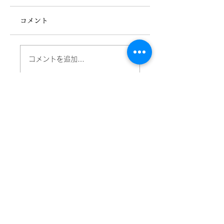
コメント
デイサービス 献立
デイサービス 献
コメントを追加…
表 (R8.5/28)
表 (R8.5/11)
ご相談・お問い合わせ
TEL.
0463-86-6262
受付：月曜日～金曜日／9:00～18:00
メールでお問い合わせ
有限会社 福寿社