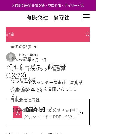
大磯町の居宅介護支援・訪問介護・デイサービス
有限会社 福寿社
記事
全ての記事
fuku-10sha
全ての記事
2025年12月17日
デイサービス 献立表
デイサービスセンター福寿荘
(12/22)
こすもす大磯
デイサービスセンター福寿荘　昼食献
立表（12/22～）を公開いたしまし
介護相談こすもす
た。
有限会社福寿社
【福寿荘】デイサービス献立表_20251222～_01
.pdf
【福寿荘】デイサービス献立表
ダウンロード：PDF • 232KB