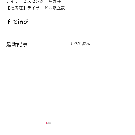
デイサービスセンター福寿荘
【福寿荘】デイサービス献立表
すべて表示
最新記事