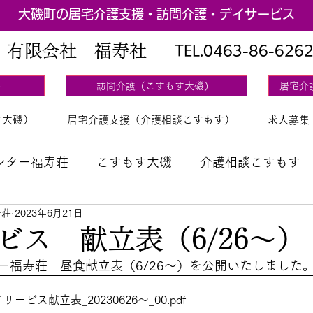
大磯町の居宅介護支援・訪問介護・デイサービス
有限会社 福寿社
TEL.
0463-86-626
）
訪問介護（こすもす大磯）
居宅介
す大磯）
居宅介護支援（介護相談こすもす）
求人募集
ンター福寿荘
こすもす大磯
介護相談こすもす
寿荘
2023年6月21日
立表
ビス 献立表（6/26～）
ー福寿荘　昼食献立表（6/26～）を公開いたしました
ービス献立表_20230626～_00
.pdf