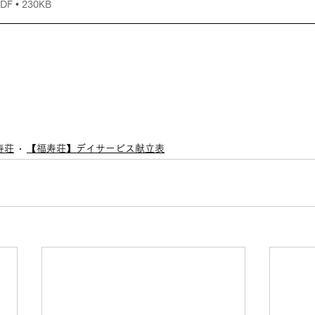
 • 230KB
寿荘
【福寿荘】デイサービス献立表