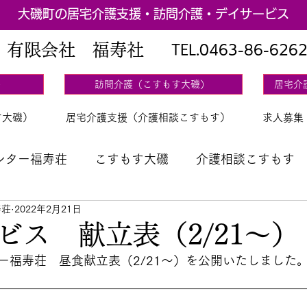
大磯町の居宅介護支援・訪問介護・デイサービス
有限会社 福寿社
TEL.
0463-86-626
）
訪問介護（こすもす大磯）
居宅介
す大磯）
居宅介護支援（介護相談こすもす）
求人募集
ンター福寿荘
こすもす大磯
介護相談こすもす
寿荘
2022年2月21日
立表
ビス 献立表（2/21～）
ー福寿荘　昼食献立表（2/21～）を公開いたしました