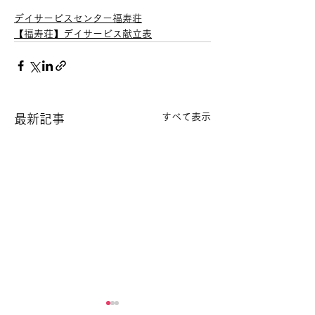
デイサービスセンター福寿荘
【福寿荘】デイサービス献立表
すべて表示
最新記事