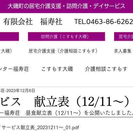
大磯町の居宅介護支援・訪問介護・デイサービス
有限会社 福寿社
TEL.
0463-86-626
）
訪問介護（こすもす大磯）
居宅介
す大磯）
居宅介護支援（介護相談こすもす）
求人募集
ンター福寿荘
こすもす大磯
介護相談こすもす
寿荘
2023年12月6日
立表
ビス 献立表（12/11～
ー福寿荘　昼食献立表（12/11～）を公開いたしました
ービス献立表_20231211～_01
.pdf