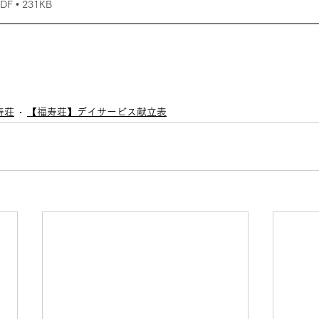
 • 231KB
寿荘
【福寿荘】デイサービス献立表