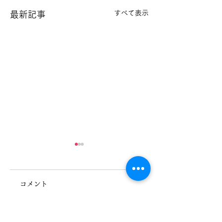
すべて表示
最新記事
コメント
デイサービス 献立
デイサービス 献