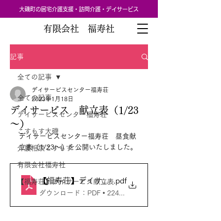
大磯町の居宅介護支援・訪問介護・デイサービス
有限会社 福寿社
記事
全ての記事
デイサービスセンター福寿荘
全ての記事
2023年1月18日
デイサービス 献立表（1/23
デイサービスセンター福寿荘
～）
こすもす大磯
デイサービスセンター福寿荘　昼食献
立表（1/23～）を公開いたしました。
介護相談こすもす
有限会社福寿社
【福寿荘】デイサービス献立表_20230123～_00
.pdf
【福寿荘】デイサービス献立表
ダウンロード：PDF • 224KB