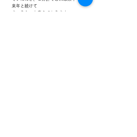
来年と続けて
まいりたいと考えております。
皆さま、今回も大変お疲れ様でござい
ました。
★～☆～☆～★～★～☆～☆～★～★
～☆～☆～★彡
先生の情報はこちら…
Instagram