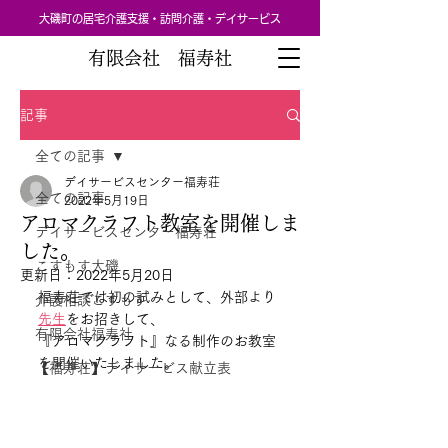
大磯町の居宅介護支援・訪問介護・デイサービス
有限会社 福寿社
記事
全ての記事
デイサービスセンター福寿荘
全ての記事
2022年5月19日
アロマクラフト教室を開催しま
デイサービスセンター福寿荘
した。
こすもす大磯
更新日：
2022年5月20日
福寿荘では初の試みとして、外部より
介護相談こすもす
先生
をお招きして、
有限会社福寿社
『アロマクラフト』なる制作のお教室
を開催いたしました。
【福寿荘】デイサービス献立表